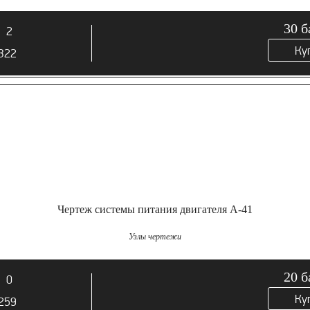
30
б
2
Ку
322
Чертеж системы питания двигателя А-41
Узлы чертежи
20
б
0
Ку
259