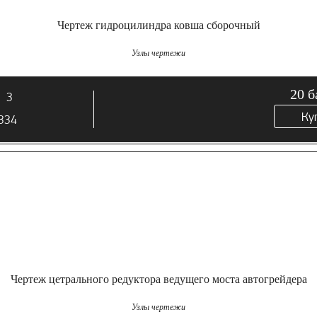
Чертеж гидроцилиндра ковша сборочный
Узлы чертежи
20
б
3
Ку
334
Чертеж цетрального редуктора ведущего моста автогрейдера
Узлы чертежи