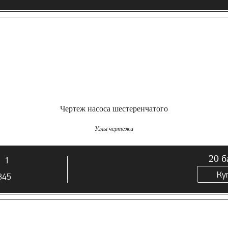
Чертеж насоса шестеренчатого
Узлы чертежи
20
б
1
Ку
845