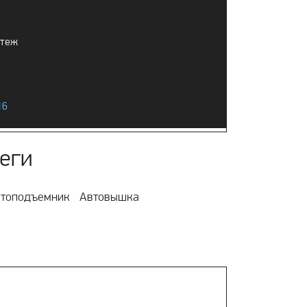
ртеж
16
еги
топодъемник
Автовышка