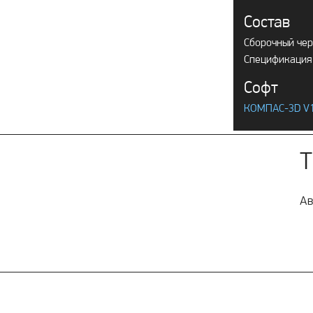
Состав
Сборочный че
Спецификация
Софт
КОМПАС-3D V
Т
Ав