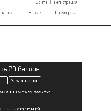
Войти
|
Регистрация
нтакты
Новые
Популярные
ть 20 баллов
Задать вопрос
оплаты и получения чертежей
теж колеса со ступицей