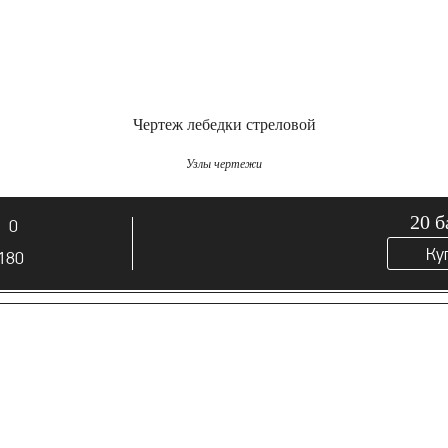
Чертеж лебедки стреловой
Узлы чертежи
20
б
0
Ку
180