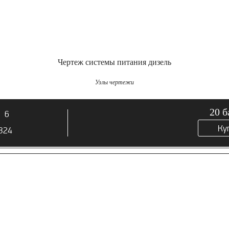
Чертеж системы питания дизель
Узлы чертежи
20
б
6
Ку
324