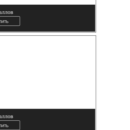
аллов
пить
аллов
пить