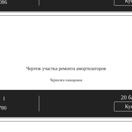
Ку
086
Чертеж участка ремонта амортизаторов
Чертежи планировок
20
б
1
Ку
780