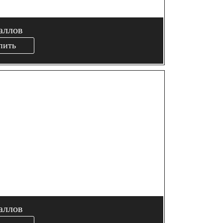
аллов
пить
аллов