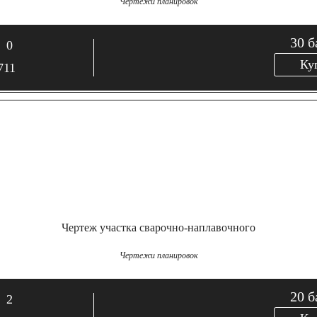
Чертежи планировок
30
б
0
Ку
711
Чертеж участка сварочно-наплавочного
Чертежи планировок
20
б
2