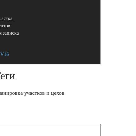
частка
ентов
я записка
V16
еги
анировка участков и цехов