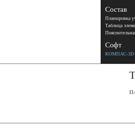
Состав
Планировка у
Таблица элем
Пояснительна
Софт
КОМПАС-3D 
Т
Пл