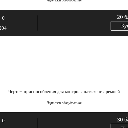
Чертежи оборудования
20
б
0
Ку
204
Чертеж приспособления для контроля натяжения ремней
Чертежи оборудования
30
б
0