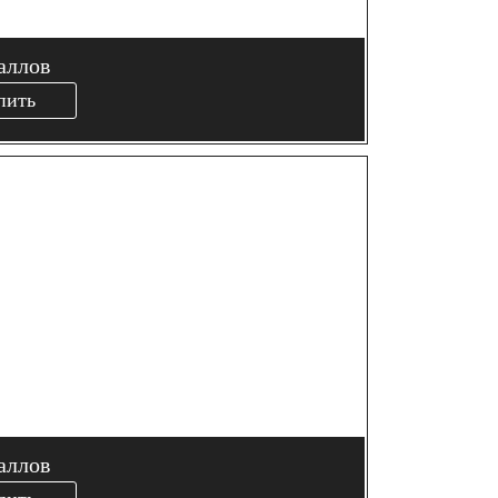
аллов
пить
аллов