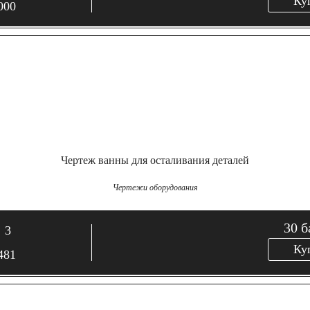
Ку
000
Чертеж ванны для осталивания деталей
Чертежи оборудования
30
б
3
Ку
481