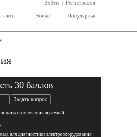
Войти
|
Регистрация
нтакты
Новые
Популярные
я
ния
сть 30 баллов
Задать вопрос
 оплаты и получения чертежей
е
енда для диагностики электрооборудования