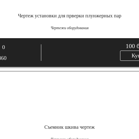
Чертеж установки для прверки плунжерных пар
Чертежи оборудования
100
0
Ку
860
Съемник шкива чертеж