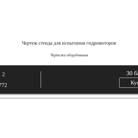
Чертеж стенда для испытания гидромоторов
Чертежи оборудования
30
б
2
Ку
772