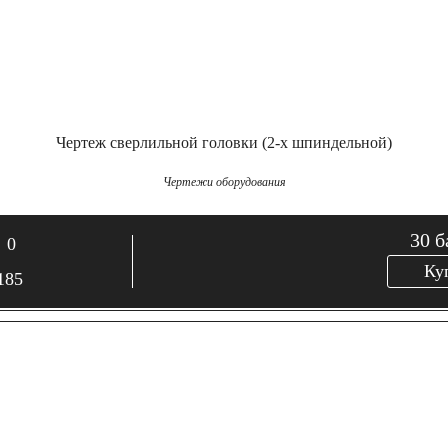
Чертеж сверлильной головки (2-х шпиндельной)
Чертежи оборудования
30
б
0
Ку
185