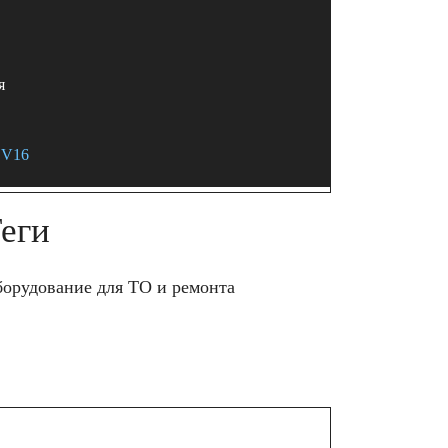
я
V16
еги
орудование для ТО и ремонта