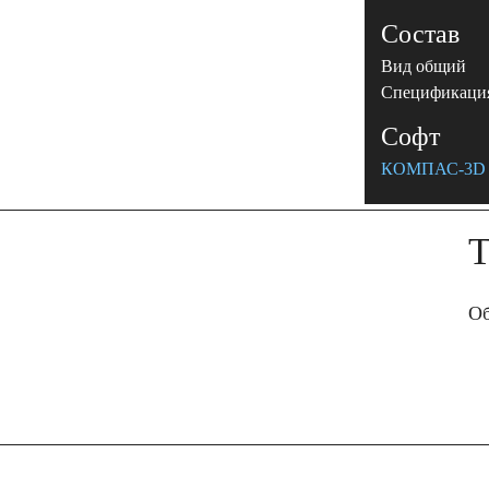
Состав
Вид общий
Спецификаци
Софт
КОМПАС-3D 
Т
Об