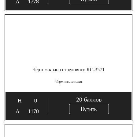
1278
Чертеж крана стрелового КС-3571
Чертежи машин
20
баллов
0
Купить
1170