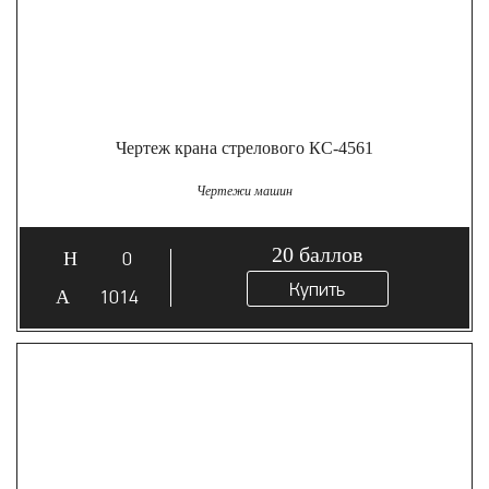
Чертеж крана стрелового КС-4561
Чертежи машин
20
баллов
0
Купить
1014