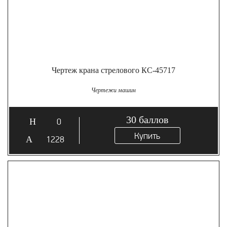
Чертеж крана стрелового КС-45717
Чертежи машин
30
баллов
0
Купить
1228