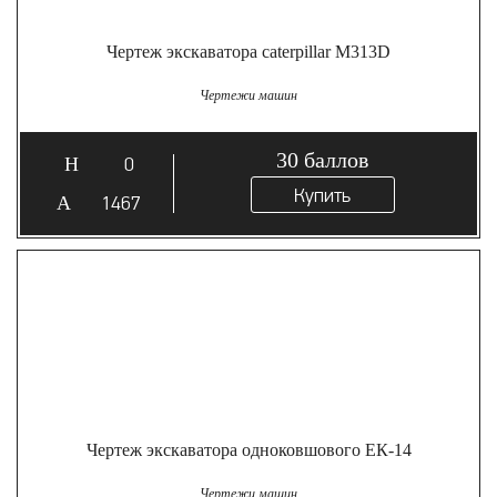
Чертеж экскаватора caterpillar M313D
Чертежи машин
30
баллов
0
Купить
1467
Чертеж экскаватора одноковшового ЕК-14
Чертежи машин