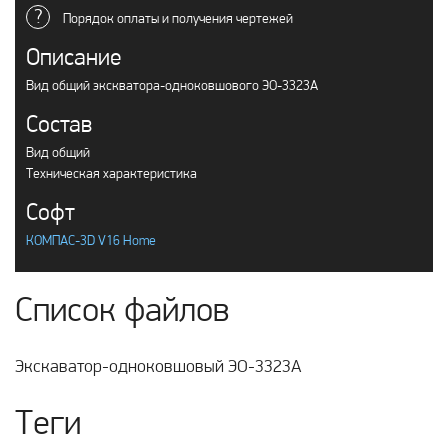
?
Порядок оплаты и получения чертежей
Описание
Вид общий экскватора-одноковшового ЭО-3323А
Состав
Вид общий
Техническая характеристика
Софт
КОМПАС-3D V16 Home
Список файлов
Экскаватор-одноковшовый ЭО-3323А
Теги